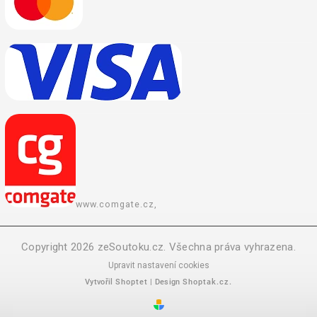
www.comgate.cz,
Copyright 2026
zeSoutoku.cz
. Všechna práva vyhrazena.
Upravit nastavení cookies
Vytvořil
Shoptet
| Design
Shoptak.cz.