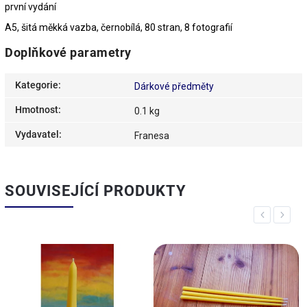
první vydání
A5, šitá měkká vazba, černobílá, 80 stran, 8 fotografií
Doplňkové parametry
Kategorie
:
Dárkové předměty
Hmotnost
:
0.1 kg
Vydavatel
:
Franesa
SOUVISEJÍCÍ PRODUKTY
Previous
Next