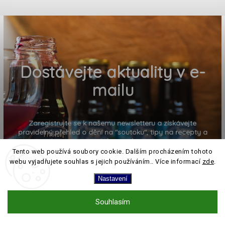
Dostávejte aktuality v e-
mailu
Zaregistrujte se k našemu newsletteru a získávejte
pravidelný přehled o dění na "soutoku", tipy na recepty a
pozvánky na akce
Tento web používá soubory cookie. Dalším procházením tohoto
webu vyjadřujete souhlas s jejich používáním.. Více informací
zde
.
Nastavení
Souhlasím
PŘIHLÁSIT K ODBĚRU