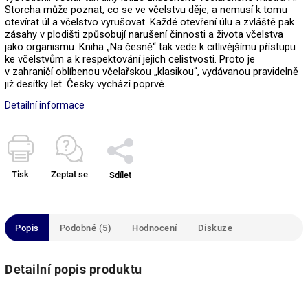
Storcha může poznat, co se ve včelstvu děje, a nemusí k tomu
otevírat úl a včelstvo vyrušovat. Každé otevření úlu a zvláště pak
zásahy v plodišti způsobují narušení činnosti a života včelstva
jako organismu. Kniha „Na česně“ tak vede k citlivějšímu přístupu
ke včelstvům a k respektování jejich celistvosti. Proto je
v zahraničí oblíbenou včelařskou „klasikou“, vydávanou pravidelně
již desítky let. Česky vychází poprvé.
Detailní informace
Tisk
Zeptat se
Sdílet
Popis
Podobné (5)
Hodnocení
Diskuze
Detailní popis produktu