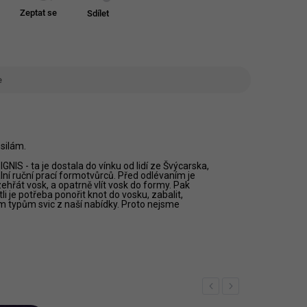
Zeptat se
Sdílet
e
silám.
GNIS - ta je dostala do vínku od lidí ze Švýcarska,
iální ruční prací formotvůrců. Před odlévaním je
ehřát vosk, a opatrně vlít vosk do formy. Pak
li je potřeba ponořit knot do vosku, zabalit,
ým typům svic z naší nabídky. Proto nejsme
Previous
Next