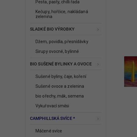
Pesta, pasty, chilli řada
Kečupy, hořčice, nakládaná
zelenina
SLADKÉ BIO VÝROBKY
Džem, povidla, přesnídávky
Sirupy ovocné, bylinné
BIO SUŠENÉ BYLINKY A OVOCE
Sušené byliny, čaje, koření
Sušené ovoce a zelenina
bio ořechy, mák, semena
Vykuřovací směsi
CAMPHILLSKÁ SVÍCE *
Máčené svíce