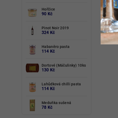
Hořčice
90 Kč
Pinot Noir 2019
324 Kč
Habaněro pasta
114 Kč
Dortové (Máčulinky) 10ks
130 Kč
Lahůdková chilli pasta
114 Kč
Meduňka sušená
78 Kč