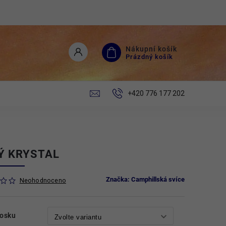
Nákupní košík
Prázdný košík
+420 776 177 202
Ý KRYSTAL
Značka:
Camphillská svíce
Neohodnoceno
vosku