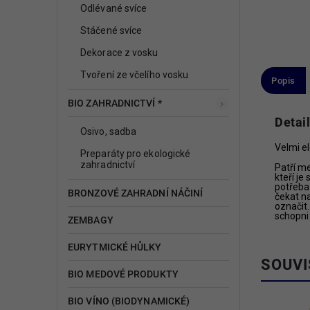
Odlévané svíce
Stáčené svíce
Dekorace z vosku
Tvoření ze včelího vosku
Popis
BIO ZAHRADNICTVÍ *
Detai
Osivo, sadba
Velmi e
Preparáty pro ekologické
zahradnictví
Patří me
kteří je
potřeba 
BRONZOVÉ ZAHRADNÍ NÁČINÍ
čekat na
označit.
schopni 
ZEMBAGY
EURYTMICKÉ HŮLKY
SOUVI
BIO MEDOVÉ PRODUKTY
BIO VÍNO (BIODYNAMICKÉ)