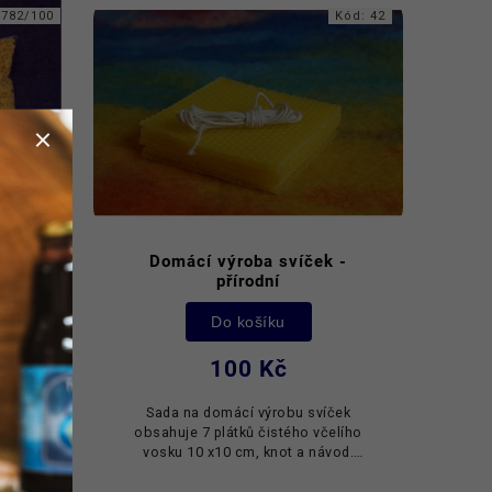
4782/100
Kód:
42
riky,
Domácí výroba svíček -
přírodní
Do košíku
100 Kč
Od
ví své
Sada na domácí výrobu svíček
é bio-
obsahuje 7 plátků čistého včelího
e.
vosku 10 x10 cm, knot a návod.
Můžete si z ní vyrobit 7 svíček o
průměru 1.5 cm. Knot je dlouhý 1,6 m.