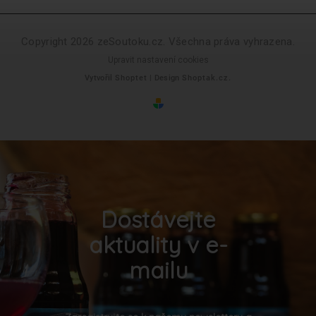
Copyright 2026
zeSoutoku.cz
. Všechna práva vyhrazena.
Upravit nastavení cookies
Vytvořil
Shoptet
| Design
Shoptak.cz.
Dostávejte
aktuality v e-
mailu