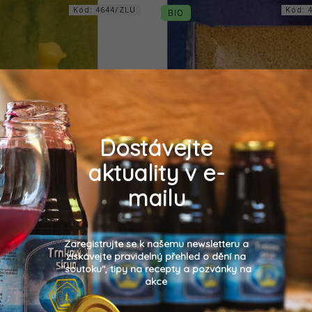
Kód:
4644/ZLU
Kód:
BIO
Dostávejte
aktuality v e-
Kachňátko
Včelí vosk 100% BIO z Af
žlutý - vločky
mailu
Detail
Detail
35 Kč
80 Kč
od
Zaregistrujte se k našemu newsletteru a
získávejte pravidelný přehled o dění na
oční dekorace ze včelího vosku
Z oblastí, ve kterých včely sta
"soutoku", tipy na recepty a pozvánky na
dílo po celý rok. V certifikovan
akce
kvalitě. S jemnou vůní kouř