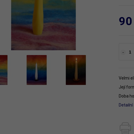
90
Velmi el
Její for
Doba hoř
Detailn