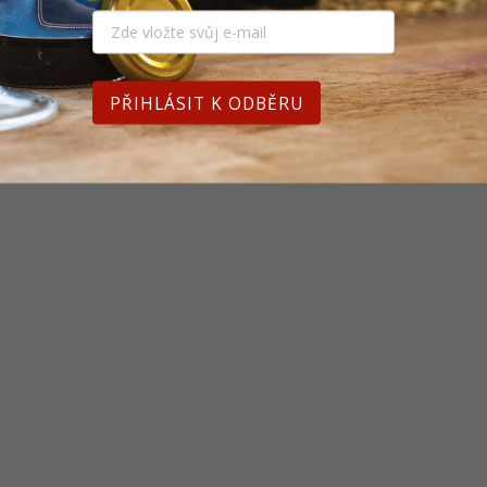
PŘIHLÁSIT K ODBĚRU