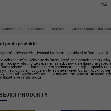
Tisk
Podobné (5)
Hodnocení
Diskuze
Značka
Camphillská svíc
lní popis produktu
legantní odlévaná svíce, tvořená formami odpovídajícími formotvorným 
zi odlévané svíce. Odlévá se do forem, které jsme dostali darem z dílny I
 sami ručně vyrobili. To, že svíce nemají lesklý povrch je dáno právě spec
formy připravit - do každé z forem natáhnout knot, zajistit sponkou, roz
 vychladnutí, vytáhnout… a ani to ještě není konec. Upravit, kouknout jest
 Vyrábění odlévaných svící obsahuje nejvíce pracovních kroků oproti jin
nabízet je ve větším počtu.
SEJÍCÍ PRODUKTY