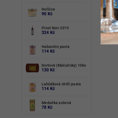
Hořčice
90 Kč
Pinot Noir 2019
324 Kč
Habaněro pasta
114 Kč
Dortové (Máčulinky) 10ks
130 Kč
Lahůdková chilli pasta
114 Kč
Meduňka sušená
78 Kč