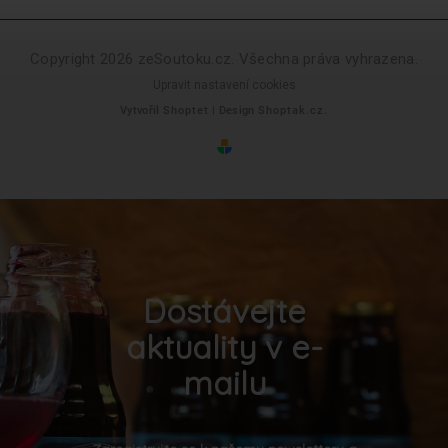
Copyright 2026
zeSoutoku.cz
. Všechna práva vyhrazena.
Upravit nastavení cookies
Vytvořil
Shoptet
| Design
Shoptak.cz.
Dostávejte
aktuality v e-
mailu