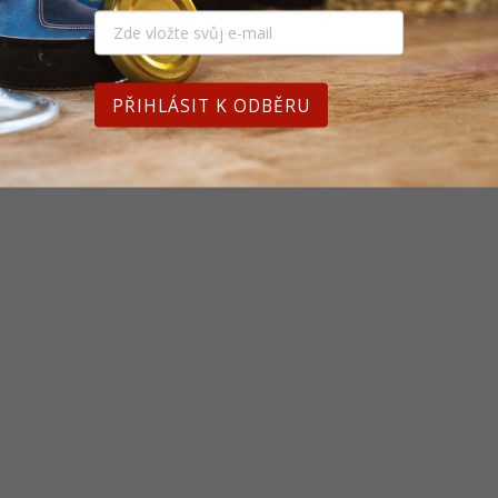
PŘIHLÁSIT K ODBĚRU