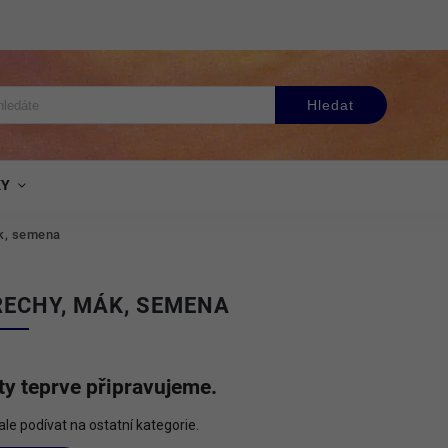
Hledat
KY
ák, semena
ŘECHY, MÁK, SEMENA
y teprve připravujeme.
le podívat na ostatní kategorie.