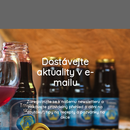
Dostávejte
aktuality v e-
mailu
Zaregistrujte se k našemu newsletteru a
získávejte pravidelný přehled o dění na
"soutoku", tipy na recepty a pozvánky na
akce