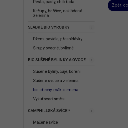
Pesta, pasty, chilli řada
Zpět d
Kečupy, hořčice, nakládaná
zelenina
SLADKÉ BIO VÝROBKY
Džem, povidla, přesnídávky
Sirupy ovocné, bylinné
BIO SUŠENÉ BYLINKY A OVOCE
Sušené byliny, čaje, koření
Sušené ovoce a zelenina
bio ořechy, mák, semena
Vykuřovací směsi
CAMPHILLSKÁ SVÍCE *
Máčené svíce