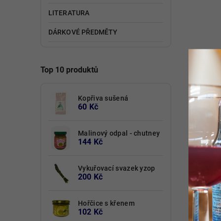
LITERATURA
DÁRKOVÉ PŘEDMĚTY
Top 10 produktů
Kopřiva sušená
60 Kč
Malinový odpal - chutney
144 Kč
Vykuřovací svazek yzop
200 Kč
Hořčice s křenem
102 Kč