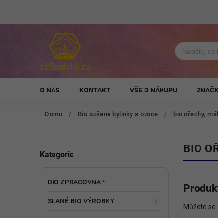
O NÁS
KONTAKT
VŠE O NÁKUPU
ZNAČ
Domů
/
Bio sušené bylinky a ovoce
/
bio ořechy, m
BIO O
Kategorie
BIO ZPRACOVNA *
Produkt
SLANÉ BIO VÝROBKY
Můžete se a