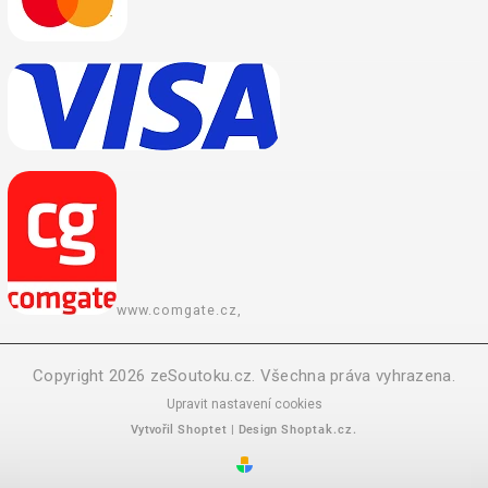
www.comgate.cz,
Copyright 2026
zeSoutoku.cz
. Všechna práva vyhrazena.
Upravit nastavení cookies
Vytvořil
Shoptet
| Design
Shoptak.cz.