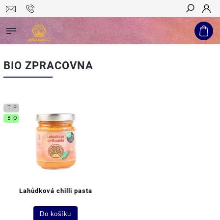
Hledat
BIO ZPRACOVNA
TIP
BIO
Lahůdková chilli pasta
Do košíku