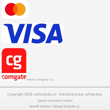
www.comgate.cz,
Copyright 2026
zeSoutoku.cz
. Všechna práva vyhrazena.
Upravit nastavení cookies
Vytvořil
Shoptet
| Design
Shoptak.cz.