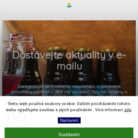
Dostávejte aktuality v e-
mailu
Zaregistrujte se k našemu newsletteru a získávejte
pravidelný přehled o dění na "soutoku", tipy na recepty a
pozvánky na akce
Tento web používá soubory cookie. Dalším procházením tohoto
webu vyjadřujete souhlas s jejich používáním.. Více informací
zde
.
Nastavení
Souhlasím