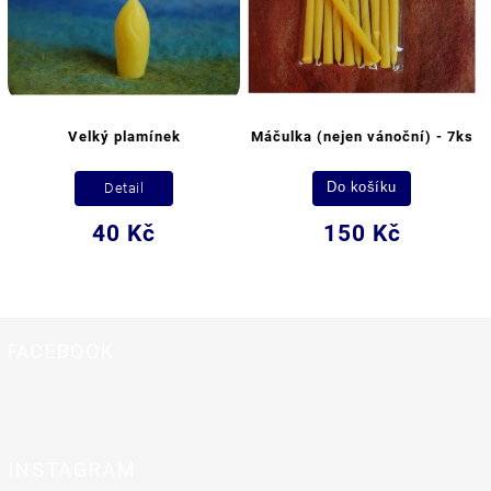
Velký plamínek
Máčulka (nejen vánoční) - 7ks
Detail
Do košíku
40 Kč
150 Kč
FACEBOOK
INSTAGRAM