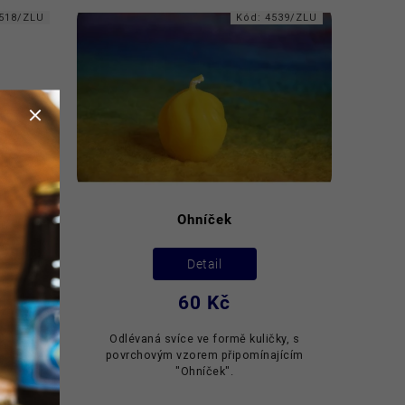
518/ZLU
Kód:
4539/ZLU
Ohníček
Vá
Detail
60 Kč
. Její
Odlévaná svíce ve formě kuličky, s
, proto
povrchovým vzorem připomínajícím
ení: 8
"Ohníček".