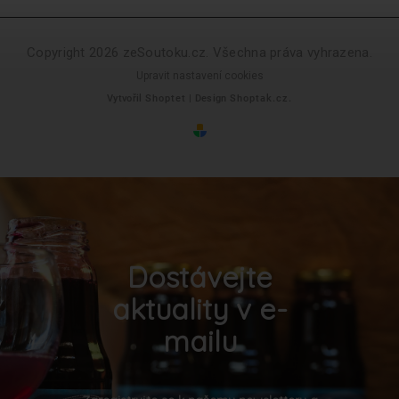
Copyright 2026
zeSoutoku.cz
. Všechna práva vyhrazena.
Upravit nastavení cookies
Vytvořil
Shoptet
| Design
Shoptak.cz.
Dostávejte
aktuality v e-
mailu