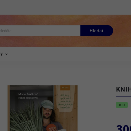
Hledat
KY
KNIH
BIO
30