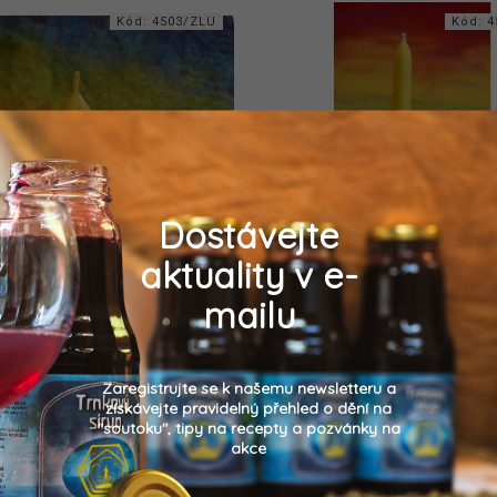
Kód:
4503/ZLU
Kód:
4
Dostávejte
aktuality v e-
Malý plamínek
Malý krystal
mailu
Detail
Detail
35 Kč
90 Kč
Zaregistrujte se k našemu newsletteru a
získávejte pravidelný přehled o dění na
vaná svíce, malinká, tvarem
Velmi elegantní odlévaná svíce
"soutoku", tipy na recepty a pozvánky na
připomíná plamínek.
formy vykazují jisté zákonitosti
akce
je v názvu "Krystal". Doba hoř
hodin.