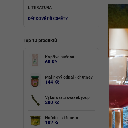
Kód:
4542/ZLU
LITERATURA
DÁRKOVÉ PŘEDMĚTY
Top 10 produktů
Kopřiva sušená
60 Kč
Lampión
Malinový odpal - chutney
144 Kč
Detail
110 Kč
Vykuřovací svazek yzop
200 Kč
Odlévaná svíce ve formě koule-
Odlé
Lampionu
Hořčice s křenem
102 Kč