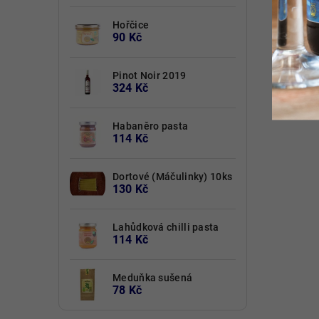
Hořčice
90 Kč
Pinot Noir 2019
324 Kč
Habaněro pasta
114 Kč
Dortové (Máčulinky) 10ks
130 Kč
Lahůdková chilli pasta
114 Kč
Meduňka sušená
78 Kč