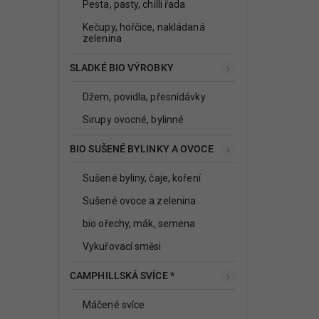
Pesta, pasty, chilli řada
Kečupy, hořčice, nakládaná
zelenina
SLADKÉ BIO VÝROBKY
Džem, povidla, přesnídávky
Sirupy ovocné, bylinné
BIO SUŠENÉ BYLINKY A OVOCE
Sušené byliny, čaje, koření
Sušené ovoce a zelenina
bio ořechy, mák, semena
Vykuřovací směsi
CAMPHILLSKÁ SVÍCE *
Máčené svíce