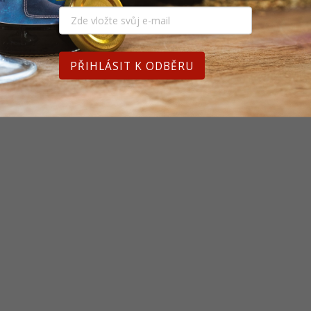
PŘIHLÁSIT K ODBĚRU