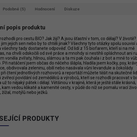
Podobné (5)
Hodnocení
Diskuze
lní popis produktu
rozhodli pro cestu BIO? Jak žijí? A jsou šťastní v tom, co dělají? V životě?
e jim jejich sen nebo by to chtěli jinak? Všechny tyto otázky spolu souvisí 
 všechny tady dostanete odpověď. Od lidí z 15 biofarem, kteří si na mě
čas, na chvíli odskočili od své práce a mnohdy si nestihli opláchnout ani r
em voněla zvířaty, hlínou, slámou a ta mi pak čouhala i z bot a mně to vů
. Při natáčení jsem občas do něčeho šlápla, hladila jsem kočky, psy, krávy
ce, obdivovala zeleninu, obilí nebo nasávala vůni levandule a čokolády.
 při čtení jednotlivých rozhovorů a reportáží můžete těšit na skutečné li
i zvířecí povídání od zemědělců a výrobců, kteří se rozhodli pracovat v b
 už to nějaký pátek i dělají. Většinou v krajině, která je ještě stále krásná,
 kam vedou klikaté a kamenité cesty, v půdě do níž se pomalu vrací živo
 žížal, motýlů nebo ježků.
SEJÍCÍ PRODUKTY