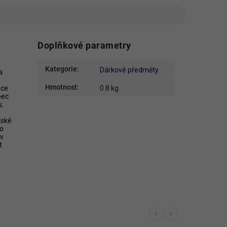
Doplňkové parametry
Kategorie
:
Dárkové předměty
a
Hmotnost
:
uce
0.8 kg
bec
,
dské
io
 v
t
Previous
Next