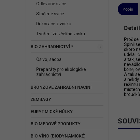
Odlévané svíce
Popis
Stáčené svíce
Dekorace z vosku
Detai
Tvoření ze včelího vosku
Proč se 
Splnil s
BIO ZAHRADNICTVÍ *
skoro na
udělali 
Osivo, sadba
a tak js
nevadilo
Preparáty pro ekologické
koně, ov
zahradnictví
A tak se
a někdy 
režimu a
BRONZOVÉ ZAHRADNÍ NÁČINÍ
místech,
broučků,
ZEMBAGY
EURYTMICKÉ HŮLKY
SOUVI
BIO MEDOVÉ PRODUKTY
BIO VÍNO (BIODYNAMICKÉ)