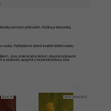
e
větvičky jemným přihnutím. Svíčka je lehounká,
ho vosku. Vzhledem k dobré kvalitě čištění vosku
lověkem. Jsou známé jeho léčivé i obecně ozdravné
sti a útulnosti, spojená s nezaměnitelnou vůní.
Previous
Next
Kód:
9
Kód:
4632/ZLU