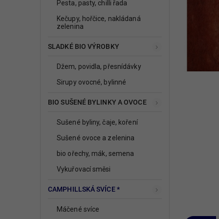
Pesta, pasty, chilli řada
Kečupy, hořčice, nakládaná
zelenina
SLADKÉ BIO VÝROBKY
Džem, povidla, přesnídávky
Sirupy ovocné, bylinné
BIO SUŠENÉ BYLINKY A OVOCE
Sušené byliny, čaje, koření
Sušené ovoce a zelenina
bio ořechy, mák, semena
Vykuřovací směsi
CAMPHILLSKÁ SVÍCE *
Máčené svíce