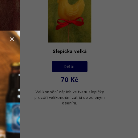
- 1 ks
Slepička velká
Detail
70 Kč
enší
Velikonoční zápich ve tvaru slepičky
noční.
prozáří velikonoční zátiší se zeleným
čky pro
osením.
je však
ž...