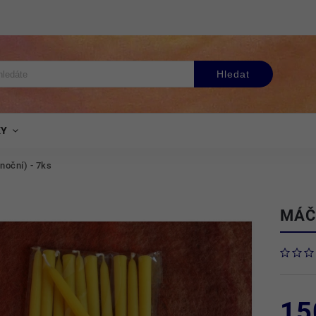
Hledat
KY
noční) - 7ks
MÁČ
15