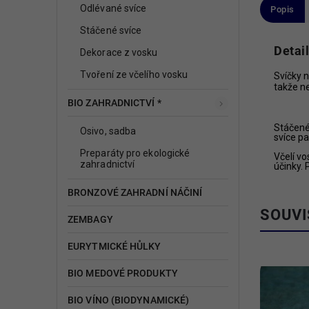
Odlévané svíce
Popis
Stáčené svíce
Detai
Dekorace z vosku
Tvoření ze včelího vosku
Svíčky n
takže n
BIO ZAHRADNICTVÍ *
Stáčené 
Osivo, sadba
svíce p
Preparáty pro ekologické
Včelí vo
zahradnictví
účinky. 
BRONZOVÉ ZAHRADNÍ NÁČINÍ
SOUVI
ZEMBAGY
EURYTMICKÉ HŮLKY
58/100
Kód:
4530/ZLU
BIO MEDOVÉ PRODUKTY
BIO VÍNO (BIODYNAMICKÉ)