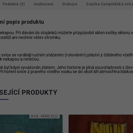
Podobné (5)
Hodnocení
Diskuze
Značka
Camphillská svíc
lní popis produktu
ekapou. Při dávání do stojánků můžete přizpůsobit sklon svíčky sklonu 
ezatíží ani neohne větev stromku.
svíce se vyrábějí ručním stáčením (rolováním) pláství z čištěného včelí
ak nekapou a netečou.
sk byl kdysi vyvažován zlatem. Jeho historie je plná souvztažnosti s č
Při hoření svíce z pravého včelího vosku se do okolí šíří atmosféra lidsko
SEJÍCÍ PRODUKTY
Kód:
4560/ZLU