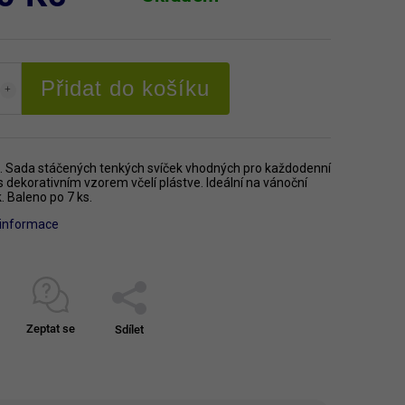
Přidat do košíku
 Sada stáčených tenkých svíček vhodných pro každodenní
 s dekorativním vzorem včelí plástve. Ideální na vánoční
 Baleno po 7 ks.
í informace
Zeptat se
Sdílet