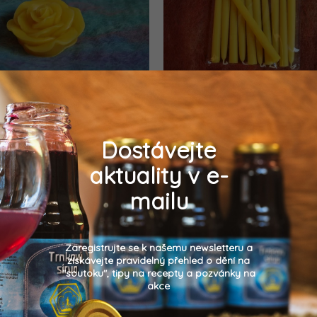
vět růže - dekorace
Máčulka (nejen Vánoční) 
Dostávejte
Detail
Do košíku
aktuality v e-
85 Kč
20 Kč
mailu
ace ze včelího vosku ve tvaru
Svíce 1,2x12cm. Máčulka - m
větu růže ( není to svíčka)
máčená svíčka, vhodná jako vá
Velikostí sedí do držáků na sví
Zaregistrujte se k našemu newsletteru a
vánoční stromeček. Je možno 
získávejte pravidelný přehled o dění na
používat i denně, hoří více ne
"soutoku", tipy na recepty a pozvánky na
akce