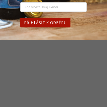
PŘIHLÁSIT K ODBĚRU