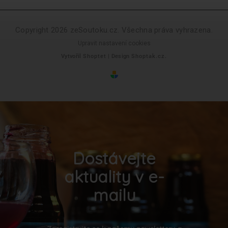
Copyright 2026
zeSoutoku.cz
. Všechna práva vyhrazena.
Upravit nastavení cookies
Vytvořil
Shoptet
| Design
Shoptak.cz.
Dostávejte
aktuality v e-
mailu