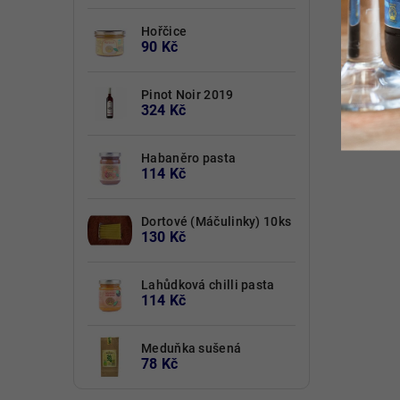
Hořčice
90 Kč
Pinot Noir 2019
324 Kč
Habaněro pasta
114 Kč
Dortové (Máčulinky) 10ks
130 Kč
Lahůdková chilli pasta
114 Kč
Meduňka sušená
78 Kč