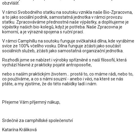
obzvlášť.
V rámci Svobodného statku na soutoku vznikla naše Bio-Zpracovna,
a to jako sociální podnik, samostatná jednotka v rámci provozu
statku. Zpracováváme přednostně naše výpěstky, a doplňujeme je
výpěstky našich bio-kolegů, když je potřeba. Naše Zpracovna je
komorní, a je výrazně spojena s ruční prací.
V rámci Camphillu na soutoku funguje svíčkařská dílna, kde vyrábíme
svíce ze 100% včelího vosku. Dílna funguje zčásti jako součást
sociálních služeb, zčásti jako samostatná organizační jednotka.
Rozhodli jsme se nabízet i výrobky spřízněné s naší filosofií, která
vychází hlavně z prakticky pojaté antroposofie,
nebo s naším praktickým životem... prostě to, co máme rádi, nebo to,
co používáme, a co s námi souzní - anebo i věci, na které se nás
ptáte, a my zjistíme, že do této nabídky ladí i nám.
Přejeme Vám příjemný nákup,
Srdečně za camphillské společenství
Katarína Králiková