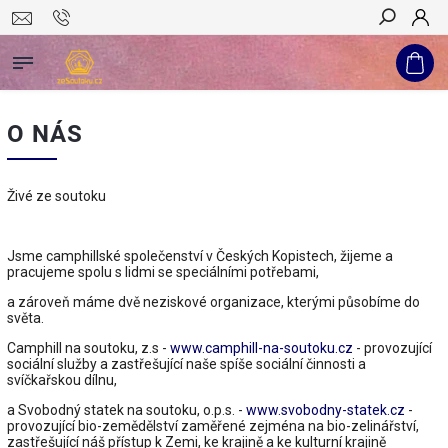
Hledat
O NÁS
Živé ze soutoku
Jsme camphillské společenství v Českých Kopistech, žijeme a
pracujeme spolu s lidmi se speciálními potřebami,
a zároveň máme dvě neziskové organizace, kterými působíme do
světa.
Camphill na soutoku, z.s -
www.camphill-na-soutoku.cz
- provozující
sociální služby a zastřešující naše spíše sociální činnosti a
svíčkařskou dílnu,
a Svobodný statek na soutoku, o.p.s. -
www.svobodny-statek.cz
-
provozující bio-zemědělství zaměřené zejména na bio-zelinářství,
zastřešující náš přístup k Zemi, ke krajině a ke kulturní krajině