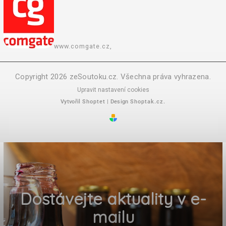
www.comgate.cz,
Copyright 2026
zeSoutoku.cz
. Všechna práva vyhrazena.
Upravit nastavení cookies
Vytvořil
Shoptet
| Design
Shoptak.cz.
Dostávejte aktuality v e-
mailu