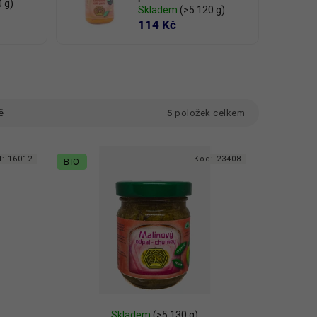
 g)
Skladem
(>5 120 g)
114 Kč
ě
5
položek celkem
d:
16012
Kód:
23408
BIO
Skladem
(>5 130 g)