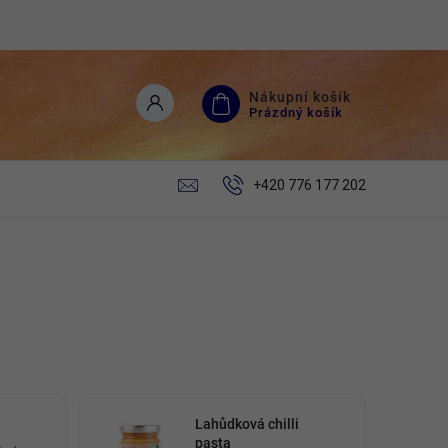
Nákupní košík
Prázdný košík
+420 776 177 202
Lahůdková chilli
pasta