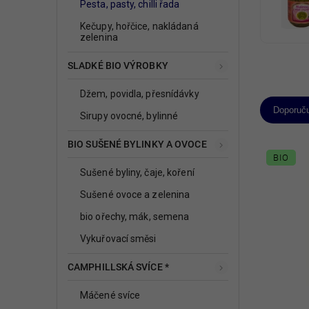
Pesta, pasty, chilli řada
Kečupy, hořčice, nakládaná
zelenina
SLADKÉ BIO VÝROBKY
Džem, povidla, přesnídávky
Doporuč
Sirupy ovocné, bylinné
BIO SUŠENÉ BYLINKY A OVOCE
BIO
Sušené byliny, čaje, koření
Sušené ovoce a zelenina
bio ořechy, mák, semena
Vykuřovací směsi
CAMPHILLSKÁ SVÍCE *
Máčené svíce