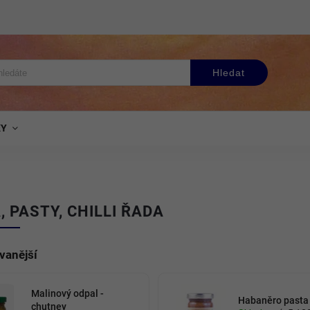
Hledat
KY
, PASTY, CHILLI ŘADA
vanější
Malinový odpal -
Habaněro pasta
chutney