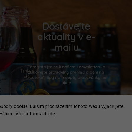
Dostávejte
aktuality v e-
mailu
Zaregistrujte se k našemu newsletteru a
získávejte pravidelný přehled o dění na
"soutoku", tipy na recepty a pozvánky na
akce
ubory cookie. Dalším procházením tohoto webu vyjadřujete
íváním.. Více informací
zde
.
PŘIHLÁSIT K ODBĚRU