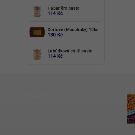
Habaněro pasta
114 Kč
Dortové (Máčulinky) 10ks
130 Kč
Lahůdková chilli pasta
114 Kč
I
FACEBOOK