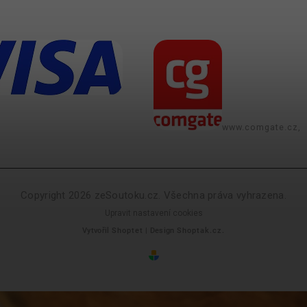
www.comgate.cz,
Copyright 2026
zeSoutoku.cz
. Všechna práva vyhrazena.
Upravit nastavení cookies
Vytvořil
Shoptet
| Design
Shoptak.cz.