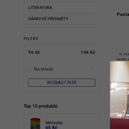
LITERATURA
Past
DÁRKOVÉ PŘEDMĚTY
FILTRY
96
Kč
144
Kč
K oč
kroku
pa
5
Na skladě
kořen
(27%
ROZBALIT FILTR
Top 10 produktů
Máčenka
65 Kč