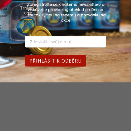
Zaregistrujte se k našemu newsletteru a
získávejte pravidelný přehled o dění na
"soutoku", tipy na recepty a pozvánky na
akce
PŘIHLÁSIT K ODBĚRU