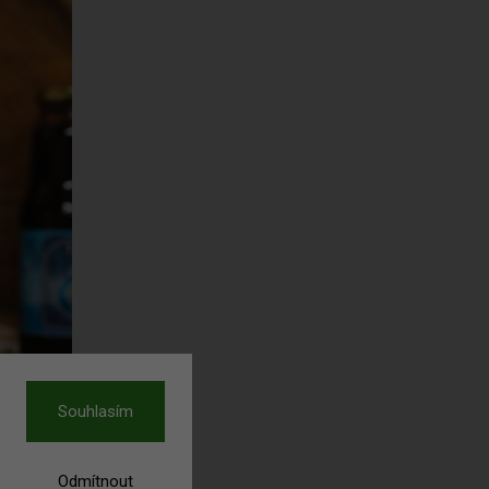
Souhlasím
Odmítnout