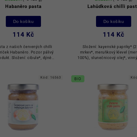
Habaněro pasta
Lahůdková chilli pas
Do košíku
Do košíku
114 Kč
114 Kč
sta z našich červených chilli
Složení: kayenské papriky* (
riček Habaněro. Pozor pálivý
mrkev*, meruňkový klevel (me
odukt. Složení: cibule*, dýně
100%), slunečnicový olej*, vinný
tternut*, hrušková povidla*,
sůl (2%). Složky označené * po
habaňero* (12,2 %), olej
z kontrolovaného ekologické
slunečnicový*,...
Kód:
16563
Kó
BIO