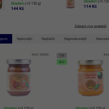
Skladem
(>5 120
Skladem
(>5 130 g)
114 Kč
144 Kč
Zobrazit více produktů
ujeme
Nejlevnější
Nejdražší
Nejprodávanější
Abecedn
Kód:
23343
Kó
TIP
BIO
Skladem
(>5 120 g)
Skladem
(>5 120 g)