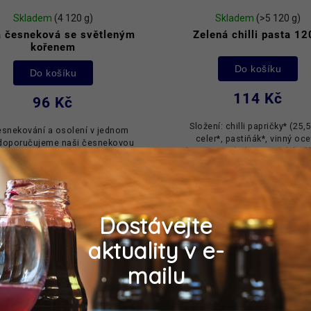
Skladem
(4 120 g)
Skladem
(>5 120 g)
a česneková se světleným
Zelená chilli pasta 1
kořenem
Do košíku
Do košíku
114 Kč
96 Kč
Složení: chilli papričky* (25,5
esnekování a osolení v jednom
celer*, pastiňák*, vinný oce
 doporučujeme naši česnekovou
slunečnicový olej*, mořská sůl
stu obohacenou světelným
Složky označené * pocházej
em. Složení: česnek* (65%), sůl
kontrolovaného ekologick
), světlený kořen* (8%). Složky
zemědělství....
označené...
Dostávejte
aktuality v e-
mailu