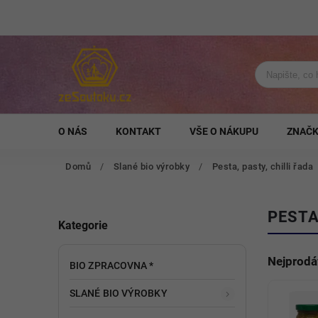
O NÁS
KONTAKT
VŠE O NÁKUPU
ZNAČ
Domů
/
Slané bio výrobky
/
Pesta, pasty, chilli řada
PESTA
Kategorie
Nejprodá
BIO ZPRACOVNA *
SLANÉ BIO VÝROBKY