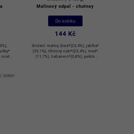
ta
Malinový odpal - chutney
Do košíku
144 Kč
23%),
Složení: maliny žluté*(23,4%), jablka*
ruňky*
(39,1%), třtinový cukr*(23,4%), med*
 ocet*,
(11,7%), habanero*(0,8%), pektin
cházejí
(1,6%). Složky označené * pocházejí z
ho...
kontrolovaného ekologického...
d:
23369