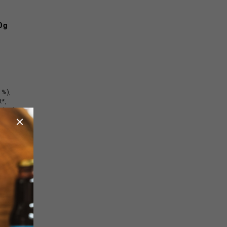
20g
 %),
t*,
 (2%).
í z
ého