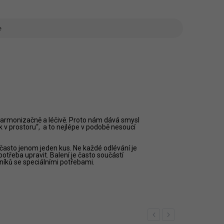
e
í harmonizačně a léčivě. Proto nám dává smysl
 v prostoru“, a to nejlépe v podobě nesoucí
asto jenom jeden kus. Ne každé odlévání je
potřeba upravit. Balení je často součástí
íků se speciálními potřebami.
Previous
Next