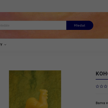
Hledat
KY
KOH
Barva 