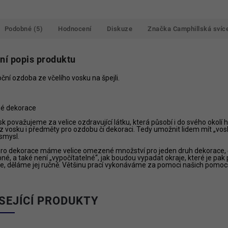
Podobné (5)
Hodnocení
Diskuze
Značka
Camphillská svíc
lní popis produktu
ční ozdoba ze včelího vosku na špejli.
é dekorace
sk považujeme za velice ozdravující látku, která působí i do svého okol
z vosku i předměty pro ozdobu či dekoraci. Tedy umožnit lidem mít „vosk
smysl.
ro dekorace máme velice omezené množství pro jeden druh dekorace, č
é, a také není „vypočítatelné“, jak boudou vypadat okraje, které je pak 
e, děláme jej ručně. Většinu prací vykonáváme za pomoci našich pomocn
SEJÍCÍ PRODUKTY