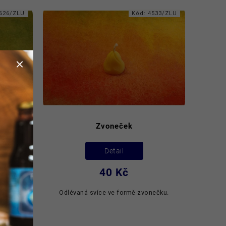
626/ZLU
Kód:
4533/ZLU
Zvoneček
Detail
40 Kč
, které
Odlévaná svíce ve formě zvonečku.
ení.