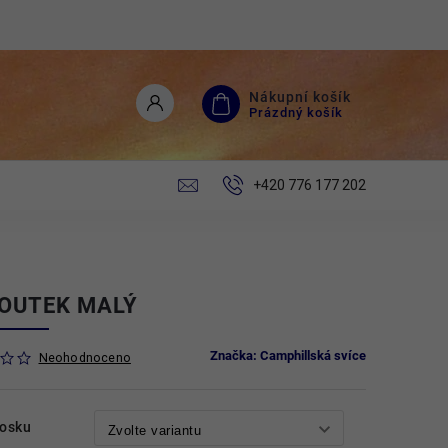
Nákupní košík
Prázdný košík
+420 776 177 202
OUTEK MALÝ
Značka:
Camphillská svíce
Neohodnoceno
vosku