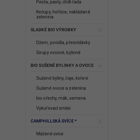
Pesta, pasty, chilli řada
Kečupy, hořčice, nakládaná
zelenina
SLADKÉ BIO VÝROBKY
Džem, povidla, přesnídávky
Sirupy ovocné, bylinné
BIO SUŠENÉ BYLINKY A OVOCE
Sušené byliny, čaje, koření
Sušené ovoce a zelenina
bio ořechy, mák, semena
Vykuřovací směsi
CAMPHILLSKÁ SVÍCE *
Máčené svíce