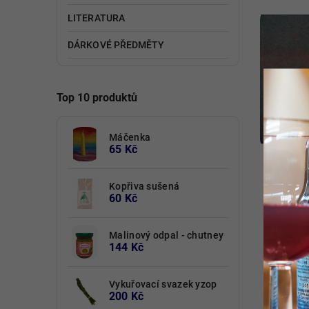
LITERATURA
Kód:
4758/100
DÁRKOVÉ PŘEDMĚTY
Top 10 produktů
Máčenka
65 Kč
Včelí vosk 100% čištěný bílý -
vločky
Kopřiva sušená
60 Kč
Detail
Malinový odpal - chutney
75 Kč
od
144 Kč
Velikon
100% včelí vosk, čištěný do bíla
šetrnou metodou za použití speciální
Vykuřovací svazek yzop
hlinky.
200 Kč