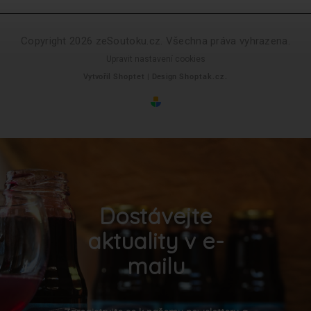
Copyright 2026
zeSoutoku.cz
. Všechna práva vyhrazena.
Upravit nastavení cookies
Vytvořil
Shoptet
| Design
Shoptak.cz.
Dostávejte
aktuality v e-
mailu