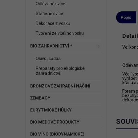
Odlévané svíce
Stáčené svíce
Popis
Dekorace z vosku
Tvoření ze včelího vosku
Detai
BIO ZAHRADNICTVÍ *
Velikono
Osivo, sadba
Odlévan
Preparáty pro ekologické
zahradnictví
Včelí vo
vyrábět 
krásu a 
BRONZOVÉ ZAHRADNÍ NÁČINÍ
Forem p
bezchybn
ZEMBAGY
dekorac
EURYTMICKÉ HŮLKY
SOUVI
BIO MEDOVÉ PRODUKTY
BIO VÍNO (BIODYNAMICKÉ)