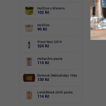
Hořčice s křenem
102 Kč
Hořčice
90 Kč
Pinot Noir 2019
324 Kč
Habaněro pasta
114 Kč
Dortové (Máčulinky) 10ks
130 Kč
Lahůdková chilli pasta
114 Kč