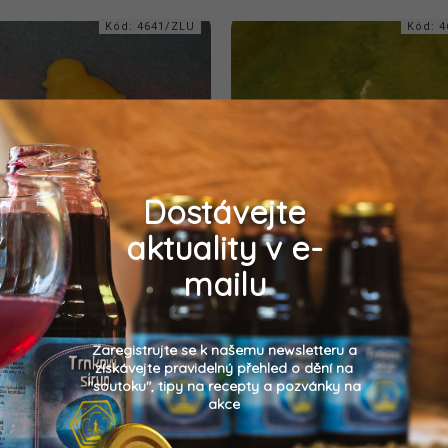
Kód:
4641/ZLU
Kód:
4
Dostávejte
aktuality v e-
Ptáček
Zlaté vajíčko malé
mailu
Detail
Detail
35 Kč
40 Kč
Zaregistrujte se k našemu newsletteru a
získávejte pravidelný přehled o dění na
oční drobný zápich ze včelího
Menší vajíčko ze včelího vosku
"soutoku", tipy na recepty a pozvánky na
vosku
krásně zazáří v zeleném os
akce