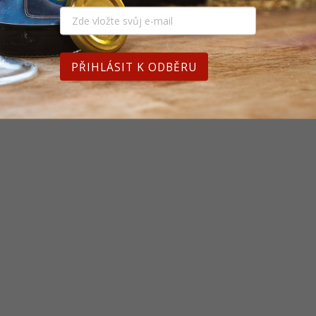
PŘIHLÁSIT K ODBĚRU