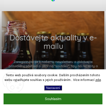
Dostávejte aktuality v e-
mailu
Zaregistrujte se k našemu newsletteru a získávejte
pravidelný přehled o dění na "soutoku", tipy na recepty a
pozvánky na akce
Tento web používá soubory cookie. Dalším procházením tohoto
webu vyjadřujete souhlas s jejich používáním.. Více informací
zde
.
Nastavení
Souhlasím
PŘIHLÁSIT K ODBĚRU