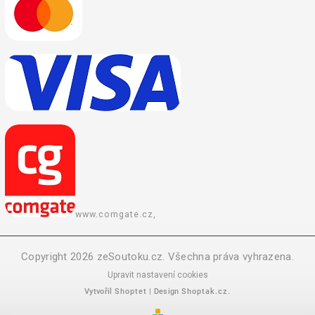
www.comgate.cz,
Copyright 2026
zeSoutoku.cz
. Všechna práva vyhrazena.
Upravit nastavení cookies
Vytvořil
Shoptet
| Design
Shoptak.cz.