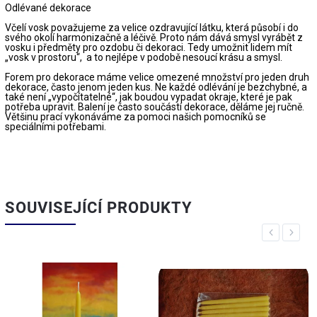
Odlévané dekorace
Včelí vosk považujeme za velice ozdravující látku, která působí i do
svého okolí harmonizačně a léčivě. Proto nám dává smysl vyrábět z
vosku i předměty pro ozdobu či dekoraci. Tedy umožnit lidem mít
„vosk v prostoru“, a to nejlépe v podobě nesoucí krásu a smysl.
Forem pro dekorace máme velice omezené množství pro jeden druh
dekorace, často jenom jeden kus. Ne každé odlévání je bezchybné, a
také není „vypočítatelné“, jak boudou vypadat okraje, které je pak
potřeba upravit. Balení je často součástí dekorace, děláme jej ručně.
Většinu prací vykonáváme za pomoci našich pomocníků se
speciálními potřebami.
SOUVISEJÍCÍ PRODUKTY
Previous
Next