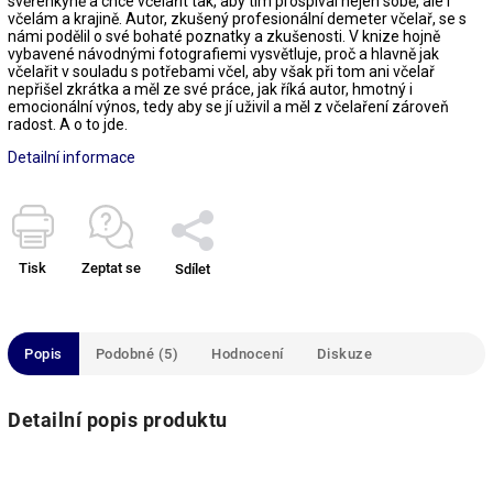
svěřenkyně a chce včelařit tak, aby tím prospíval nejen sobě, ale i
včelám a krajině. Autor, zkušený profesionální demeter včelař, se s
námi podělil o své bohaté poznatky a zkušenosti. V knize hojně
vybavené návodnými fotografiemi vysvětluje, proč a hlavně jak
včelařit v souladu s potřebami včel, aby však při tom ani včelař
nepřišel zkrátka a měl ze své práce, jak říká autor, hmotný i
emocionální výnos, tedy aby se jí uživil a měl z včelaření zároveň
radost. A o to jde.
Detailní informace
Tisk
Zeptat se
Sdílet
Popis
Podobné (5)
Hodnocení
Diskuze
Detailní popis produktu