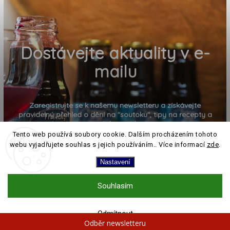
Dostávejte aktuality v e-
mailu
Zaregistrujte se k našemu newsletteru a získávejte
pravidelný přehled o dění na "soutoku", tipy na recepty a
pozvánky na akce
Tento web používá soubory cookie. Dalším procházením tohoto
webu vyjadřujete souhlas s jejich používáním.. Více informací
zde
.
Nastavení
Souhlasím
PŘIHLÁSIT K ODBĚRU
Odmítnout
Odběr newsletteru