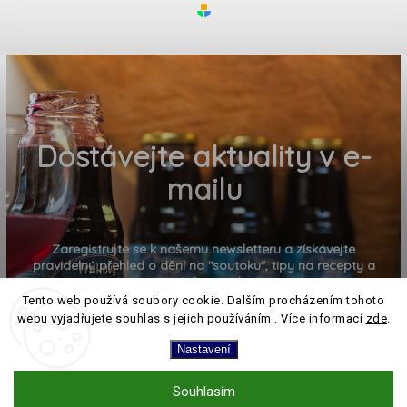
Dostávejte aktuality v e-
mailu
Zaregistrujte se k našemu newsletteru a získávejte
pravidelný přehled o dění na "soutoku", tipy na recepty a
pozvánky na akce
Tento web používá soubory cookie. Dalším procházením tohoto
webu vyjadřujete souhlas s jejich používáním.. Více informací
zde
.
Nastavení
Souhlasím