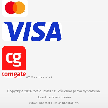
www.comgate.cz,
Copyright 2026
zeSoutoku.cz
. Všechna práva vyhrazena.
Upravit nastavení cookies
Vytvořil
Shoptet
| Design
Shoptak.cz.