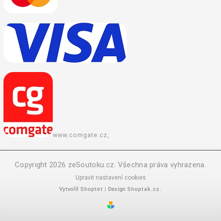
www.comgate.cz,
Copyright 2026
zeSoutoku.cz
. Všechna práva vyhrazena.
Upravit nastavení cookies
Vytvořil
Shoptet
| Design
Shoptak.cz.