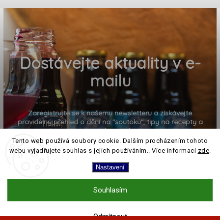
Dostávejte aktuality v e-
mailu
Zaregistrujte se k našemu newsletteru a získávejte
pravidelný přehled o dění na "soutoku", tipy na recepty a
pozvánky na akce
Tento web používá soubory cookie. Dalším procházením tohoto
webu vyjadřujete souhlas s jejich používáním.. Více informací
zde
.
Nastavení
Souhlasím
PŘIHLÁSIT K ODBĚRU
Odmítnout