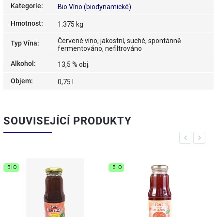
Kategorie
:
Bio Víno (biodynamické)
Hmotnost
:
1.375 kg
Červené víno, jakostní, suché, spontánně
Typ Vína
:
fermentováno, nefiltrováno
Alkohol
:
13,5 % obj.
Objem
:
0,75 l
SOUVISEJÍCÍ PRODUKTY
Previous
Next
BIO
BIO