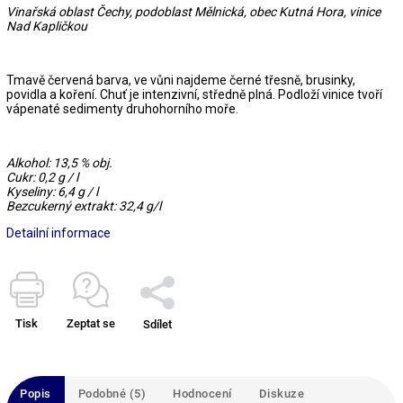
Vinařská oblast Čechy, podoblast Mělnická, obec Kutná Hora, vinice
Nad Kapličkou
Tmavě červená barva, ve vůni najdeme černé třesně, brusinky,
povidla a koření. Chuť je intenzivní, středně plná. Podloží vinice tvoří
vápenaté sedimenty druhohorního moře.
Alkohol: 13,5 % obj.
Cukr: 0,2 g / l
Kyseliny: 6,4 g / l
Bezcukerný extrakt: 32,4 g/l
Detailní informace
Tisk
Zeptat se
Sdílet
Popis
Podobné (5)
Hodnocení
Diskuze