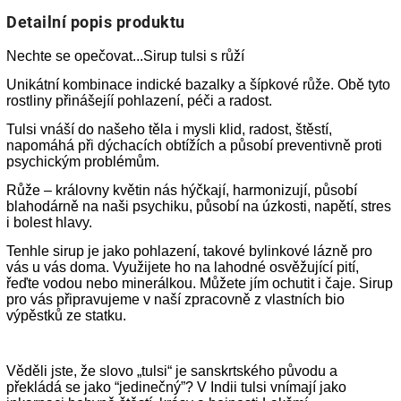
Detailní popis produktu
Nechte se opečovat...Sirup tulsi s růží
Unikátní kombinace indické bazalky a šípkové růže.
Obě tyto
rostliny přinášejíí pohlazení, péči a radost.
Tulsi vnáší do našeho těla i mysli klid, radost, štěstí,
napomáhá při dýchacích obtížích a působí preventivně proti
psychickým problémům.
Růže – královny květin nás hýčkají, harmonizují, působí
blahodárně na naši psychiku, působí na úzkosti, napětí, stres
i bolest hlavy.
Tenhle sirup je jako pohlazení, takové bylinkové lázně pro
vás u vás doma.
Využijete ho na lahodné osvěžující pití,
řeďte vodou nebo minerálkou. Můžete jím ochutit i čaje.
Sirup
pro vás připravujeme v naší zpracovně z vlastních bio
výpěstků ze statku.
Věděli jste, že slovo „tulsi“ je sanskrtského původu a
překládá se jako “jedinečný”? V Indii tulsi vnímají jako