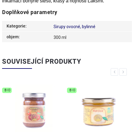
inkarnaci bohyně štěstí, krásy a hojnosti Lakšmí.
Doplňkové parametry
Kategorie
:
Sirupy ovocné, bylinné
objem
:
300 ml
SOUVISEJÍCÍ PRODUKTY
Previous
Next
BIO
BIO