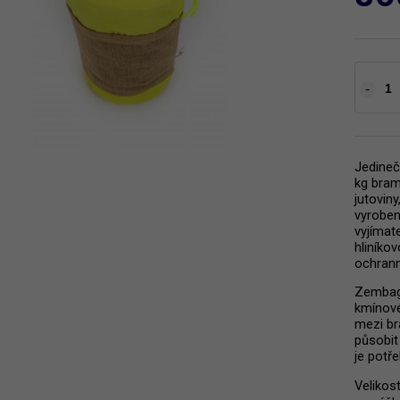
Jedineč
kg bram
jutoviny
vyroben
vyjímat
hliníkov
ochrann
Zembag 
kmínové 
mezi br
působit
je potř
Velikos