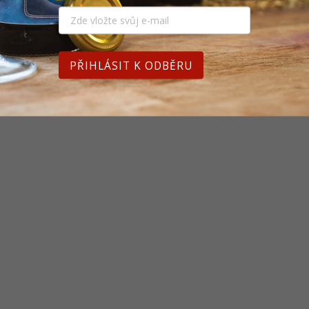
PŘIHLÁSIT K ODBĚRU