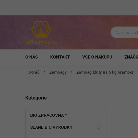
O NÁS
KONTAKT
VŠE O NÁKUPU
ZNAČ
Domů
/
Zembagy
/
Zembag žlutý na 5 kg brambor
Kategorie
BIO ZPRACOVNA *
SLANÉ BIO VÝROBKY