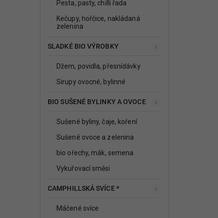
Pesta, pasty, chilli řada
Kečupy, hořčice, nakládaná
zelenina
SLADKÉ BIO VÝROBKY
Džem, povidla, přesnídávky
Sirupy ovocné, bylinné
BIO SUŠENÉ BYLINKY A OVOCE
Sušené byliny, čaje, koření
Sušené ovoce a zelenina
bio ořechy, mák, semena
Vykuřovací směsi
CAMPHILLSKÁ SVÍCE *
Máčené svíce