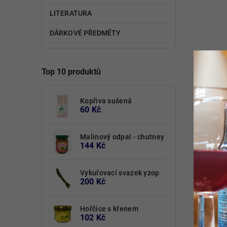
LITERATURA
DÁRKOVÉ PŘEDMĚTY
Top 10 produktů
Kopřiva sušená
60 Kč
Malinový odpal - chutney
144 Kč
Vykuřovací svazek yzop
200 Kč
Hořčice s křenem
102 Kč