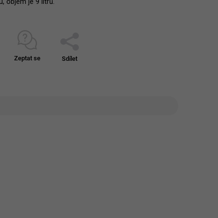
, objem je 9 litrů.
Zeptat se
Sdílet