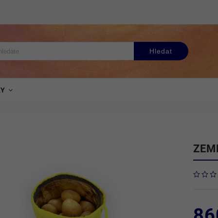
Hledat
KY
ZEM
86