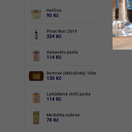
Hořčice
90 Kč
Pinot Noir 2019
324 Kč
Habaněro pasta
114 Kč
Dortové (Máčulinky) 10ks
130 Kč
Lahůdková chilli pasta
114 Kč
Meduňka sušená
78 Kč