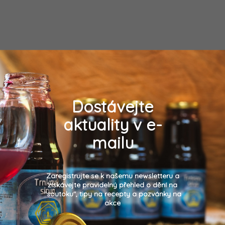
Dostávejte
aktuality v e-
mailu
Zaregistrujte se k našemu newsletteru a
získávejte pravidelný přehled o dění na
"soutoku", tipy na recepty a pozvánky na
akce