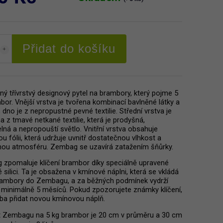
Přidat do košíku
ný třívrstvý designový pytel na brambory, který pojme 5
bor. Vnější vrstva je tvořena kombinací bavlněné látky a
, dno je z nepropustné pevné textilie. Střední vrstva je
a z tmavé netkané textilie, která je prodyšná,
elná a nepropouští světlo. Vnitřní vrstva obsahuje
ou fólii, která udržuje uvnitř dostatečnou vlhkost a
ou atmosféru. Zembag se uzavírá zatažením šňůrky.
zpomaluje klíčení brambor díky speciálně upravené
silici. Ta je obsažena v kmínové náplni, která se vkládá
ambory do Zembagu, a za běžných podmínek vydrží
 minimálně 5 měsíců. Pokud zpozorujete známky klíčení,
eba přidat novou kmínovou náplň.
t Zembagu na 5 kg brambor je 20 cm v průměru a 30 cm