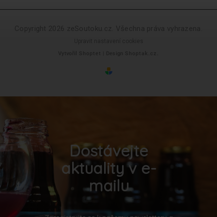
Copyright 2026
zeSoutoku.cz
. Všechna práva vyhrazena.
Upravit nastavení cookies
Vytvořil
Shoptet
| Design
Shoptak.cz.
Dostávejte
aktuality v e-
mailu