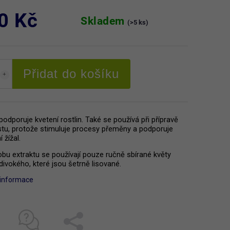
0 Kč
Skladem
(>5 ks)
Přidat do košíku
podporuje kvetení rostlin. Také se používá při přípravě
u, protože stimuluje procesy přeměny a podporuje
 žížal.
obu extraktu se používají pouze ručně sbírané květy
divokého, které jsou šetrně lisované.
í informace