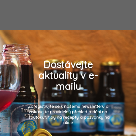
Dostávejte
aktuality v e-
mailu
Zaregistrujte se k našemu newsletteru a
získávejte pravidelný přehled o dění na
"soutoku", tipy na recepty a pozvánky na
akce