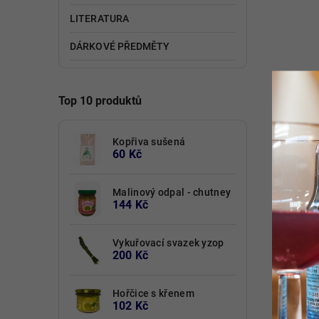
LITERATURA
DÁRKOVÉ PŘEDMĚTY
Top 10 produktů
Kopřiva sušená
60 Kč
Malinový odpal - chutney
144 Kč
Vykuřovací svazek yzop
200 Kč
Hořčice s křenem
102 Kč