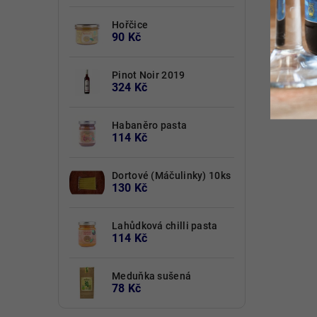
Hořčice
90 Kč
Pinot Noir 2019
324 Kč
Habaněro pasta
114 Kč
Dortové (Máčulinky) 10ks
130 Kč
Lahůdková chilli pasta
114 Kč
Meduňka sušená
78 Kč