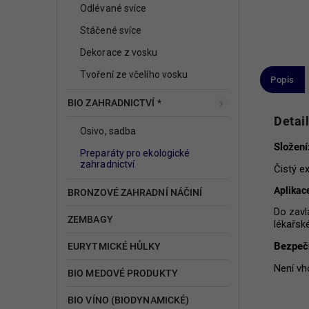
Odlévané svíce
Stáčené svíce
Dekorace z vosku
Tvoření ze včelího vosku
Popis
BIO ZAHRADNICTVÍ *
Detai
Osivo, sadba
Složení
Preparáty pro ekologické
zahradnictví
Čistý e
Aplikac
BRONZOVÉ ZAHRADNÍ NÁČINÍ
Do zavl
ZEMBAGY
lékařsk
Bezpečn
EURYTMICKÉ HŮLKY
Není vh
BIO MEDOVÉ PRODUKTY
BIO VÍNO (BIODYNAMICKÉ)