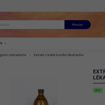
Hledat
KY
gické zahradnictví
/
Extrakt z květů kozlíku lékařského
EXT
LÉK
BIO