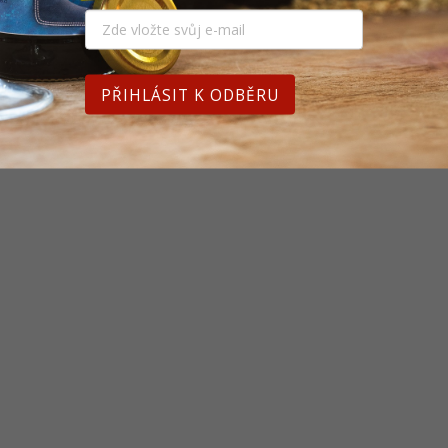
PŘIHLÁSIT K ODBĚRU