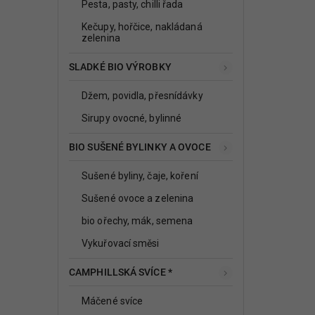
Pesta, pasty, chilli řada
Kečupy, hořčice, nakládaná
zelenina
SLADKÉ BIO VÝROBKY
Džem, povidla, přesnídávky
Sirupy ovocné, bylinné
BIO SUŠENÉ BYLINKY A OVOCE
Sušené byliny, čaje, koření
Sušené ovoce a zelenina
bio ořechy, mák, semena
Vykuřovací směsi
CAMPHILLSKÁ SVÍCE *
Máčené svíce