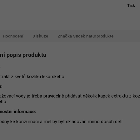
Tisk
Hodnocení
Diskuze
Značka
Snoek naturprodukte
lní popis produktu
:
xtrakt z květů kozlíku lékařského.
e:
ažovací vody je třeba pravidelně přidávat několik kapek extraktu z koz
ého.
ostní informace:
odný ke konzumaci a měl by být skladován mimo dosah dětí.