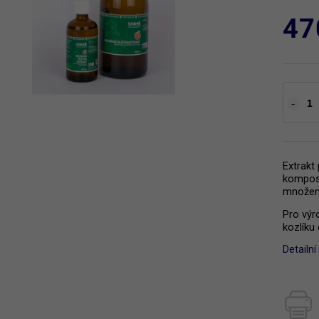
47
Extrakt 
kompost
množení
Pro výr
kozlíku 
Detailn