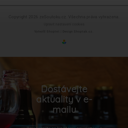
Copyright 2026
zeSoutoku.cz
. Všechna práva vyhrazena.
Upravit nastavení cookies
Vytvořil
Shoptet
| Design
Shoptak.cz.
Dostávejte
aktuality v e-
mailu