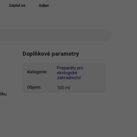
Zeptat se
Sdílet
Doplňkové parametry
Preparáty pro
Kategorie
:
ekologické
zahradnictví
Objem
:
100 ml
líku