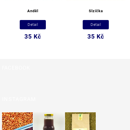
Anděl
Slzička
Detail
Detail
35 Kč
35 Kč
FACEBOOK
INSTAGRAM