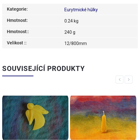
Kategorie
:
Eurytmické hůlky
Hmotnost
:
0.24 kg
Hmotnost:
:
240 g
Velikost :
:
12/800mm
SOUVISEJÍCÍ PRODUKTY
Previous
Next