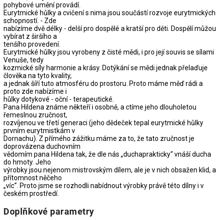
pohybové umění provádí.
Eurytmické hůlky a cvičení s nima jsou součástí rozvoje eurytmických
schopností. - Zde
nabízíme dvě délky - delší pro dospělé a kratší pro děti. Dospělí můžou
vybírat z širšího a
tenšího provedení.
Eurytmické hůlky jsou vyrobeny z čisté mědi, i pro její souvis se sílami
Venuše, tedy
kozmické síly harmonie a krásy. Dotýkání se mědi jednak přelaďuje
člověka na tyto kvality,
a jednak šíří tuto atmosféru do prostoru. Proto máme měď rádi a
proto zde nabízíme i
hůlky dotykové - oční - terapeutické.
Pana Hildena známe někteří i osobně, a ctíme jeho dlouholetou
řemeslnou zručnost,
rozvíjenou ve třetí generaci (jeho dědeček tepal eurytmické hůlky
prvním eurytmistkám v
Dornachu). Z přímého zážitku máme za to, že tato zručnost je
doprovázena duchovním
vědomím pana Hildena tak, že dle nás „duchaprakticky“ vnáší ducha
do hmoty. Jeho
výrobky jsou nejenom mistrovským dílem, ale je v nich obsažen klid, a
přítomnost něčeho
„víc“. Proto jsme se rozhodli nabídnout výrobky právě této dílny i v
českém prostředí.
Doplňkové parametry