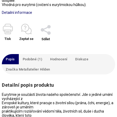
dospělé.
Vhodná pro eurytmii (cvičení s eurytmickou hůlkou).
Detailní informace
Tisk
Zeptat se
Sdílet
Popis
Podobné (1)
Hodnocení
Diskuze
Značka
Metallatelier Hilden
Detailní popis produktu
Eurytmie je součástí života našeho společenství. Jde o jediné umění
vycházející z
Evropské kultury, které pracuje s životní sílou (prána, čchi, energie), a
zároveň je uměním
praktikujícím rozšiřování vědomí těla, životních sil, duše i ducha
člověka, který toto