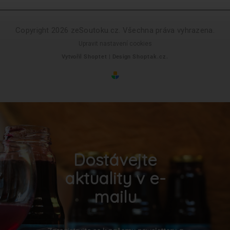
Copyright 2026
zeSoutoku.cz
. Všechna práva vyhrazena.
Upravit nastavení cookies
Vytvořil
Shoptet
| Design
Shoptak.cz.
Dostávejte
aktuality v e-
mailu