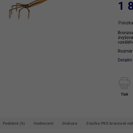
1 
Položka
Bronzový
zvyšova
vzešléh
Rozměr 
Detailn
Tisk
Podobné (5)
Hodnocení
Diskuze
Značka
PKS bronzové nář