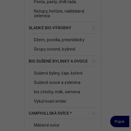
Pesta, pasty, chilli řada
Kečupy, hořčice, nakládaná
zelenina
SLADKÉ BIO VÝROBKY
Džem, povidla, přesnídávky
Sirupy ovocné, bylinné
BIO SUŠENÉ BYLINKY A OVOCE
Sušené byliny, čaje, koření
Sušené ovoce a zelenina
bio ořechy, mák, semena
Vykuřovací směsi
CAMPHILLSKÁ SVÍCE *
Popis
Máčené svíce