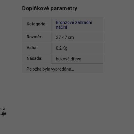
Doplňkové parametry
Bronzové zahradní
Kategorie
:
náčiní
Rozměr
:
27 × 7 cm
Váha
:
0,2 Kg
Násada
:
bukové dřevo
Položka byla vyprodána…
erá
šuje