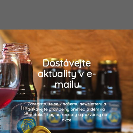
Dostávejte
aktuality v e-
mailu
Zaregistrujte se k našemu newsletteru a
získávejte pravidelný přehled o dění na
"soutoku", tipy na recepty a pozvánky na
akce