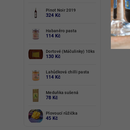
Pinot Noir 2019
324 Kč
Habaněro pasta
114 Kč
Dortové (Máčulinky) 10ks
130 Kč
Lahůdková chilli pasta
114 Kč
Meduňka sušená
78 Kč
Plovoucí růžička
45 Kč