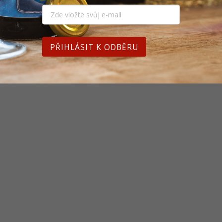
PŘIHLÁSIT K ODBĚRU