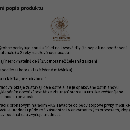
lní popis produktu
ýrobce poskytuje záruku 10let na kovové díly (to neplatí na opotřebení
ateriálu) a 2 roky na dřevěnou násadu.
ají nesrovnatelně delší životnost než železná zařízení.
epodléhají korozi (také žádná měděnka).
sou takřka „bezúdržbové“.
racovní okraje zůstávají déle ostré a lze je opakovaně ostřit znovu.
yklepáním dochází rovněž ke zhutnění bronzu a tím i ke zvýšení jeho
dolnosti a pevnosti.
rací s bronzovým nářadím PKS zavádíte do půdy stopové prvky mědi, kt
vyšuje úrodnost půdy, má zásadní roli v enzymatických procesech, zlep
tav rostlinstva a zvyšuje úrodnost.