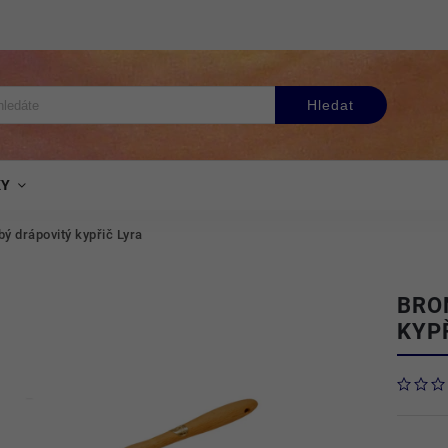
Hledat
KY
ý drápovitý kypřič Lyra
BRO
KYP