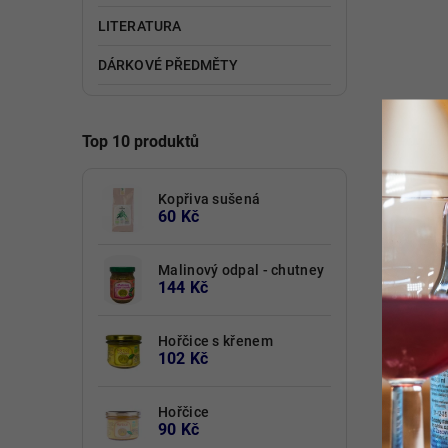
LITERATURA
DÁRKOVÉ PŘEDMĚTY
Top 10 produktů
Kopřiva sušená
60 Kč
Malinový odpal - chutney
144 Kč
Hořčice s křenem
102 Kč
Hořčice
90 Kč