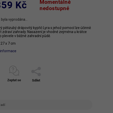
Momentálně
859 Kč
nedostupné
 byla vyprodána…
 pětizubý drápovitý kypřič Lyra s jehož pomocí lze účinně
t zdraví zahrady. Nasazení je vhodné zejména u krátce
o plevele v běžné zahradní půdě.
27 x 7 cm
í informace
Zeptat se
Sdílet
adí