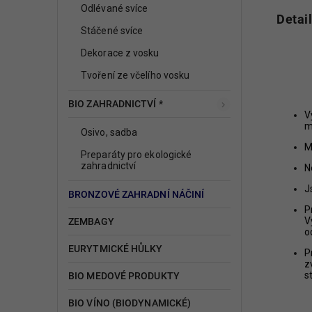
Odlévané svíce
Detai
Stáčené svíce
Dekorace z vosku
Tvoření ze včelího vosku
BIO ZAHRADNICTVÍ *
V
m
Osivo, sadba
M
Preparáty pro ekologické
zahradnictví
N
J
BRONZOVÉ ZAHRADNÍ NÁČINÍ
P
V
ZEMBAGY
o
EURYTMICKÉ HŮLKY
P
z
s
BIO MEDOVÉ PRODUKTY
BIO VÍNO (BIODYNAMICKÉ)