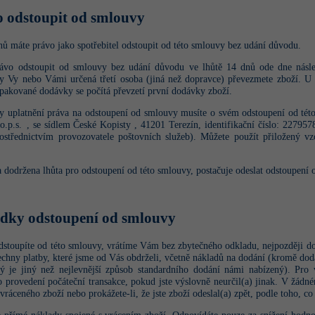
o odstoupit od smlouvy
nů máte právo
jako spotřebitel
odstoupit od této smlouvy bez udání důvodu.
ávo odstoupit od smlouvy bez udání důvodu ve lhůtě 14 dnů ode dne násle
y Vy nebo Vámi určená třetí osoba (jiná než dopravce) převezmete zboží. U z
pakované dodávky se počítá převzetí první dodávky zboží.
ly uplatnění práva na odstoupení od smlouvy musíte o svém odstoupení od tét
o.p.s. , se sídlem České Kopisty , 41201 Terezín, identifikační číslo: 2279
ostřednictvím provozovatele poštovních služeb). Můžete použít přiložený v
 dodržena lhůta pro odstoupení od této smlouvy, postačuje odeslat odstoupení 
edky odstoupení od smlouvy
dstoupíte od této smlouvy, vrátíme Vám bez zbytečného odkladu, nejpozději d
echny platby, které jsme od Vás obdrželi, včetně nákladů na dodání (kromě d
rý je jiný než nejlevnější způsob standardního dodání námi nabízený). Pro v
o provedení počáteční transakce, pokud jste výslovně neurčil(a) jinak. V žád
vráceného zboží nebo prokážete-li, že jste zboží odeslal(a) zpět, podle toho, co