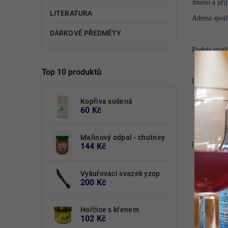
Jméno a příj
LITERATURA
Adresa spotř
DÁRKOVÉ PŘEDMĚTY
Podpis spotř
Top 10 produktů
Datum
Kopřiva sušená
60 Kč
Malinový odpal - chutney
(*) Nehodící
144 Kč
Vykuřovací svazek yzop
200 Kč
Hořčice s křenem
102 Kč