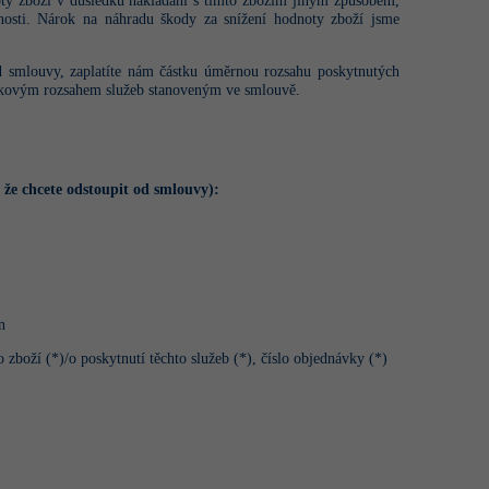
oty zboží v důsledku nakládání s tímto zbožím jiným způsobem,
nosti. Nárok na náhradu škody za snížení hodnoty zboží jsme
d smlouvy, zaplatíte nám částku úměrnou rozsahu poskytnutých
celkovým rozsahem služeb stanoveným ve smlouvě.
, že chcete odstoupit od smlouvy):
n
boží (*)/o poskytnutí těchto služeb (*), číslo objednávky (*)