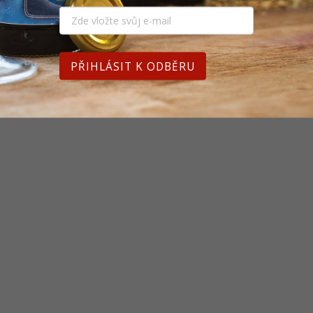
PŘIHLÁSIT K ODBĚRU