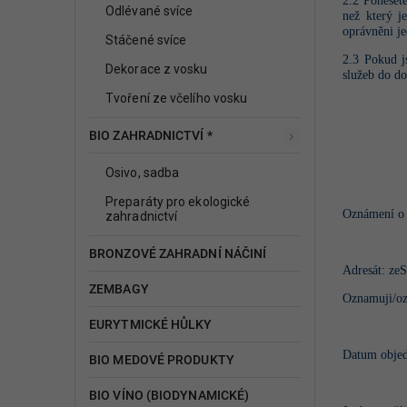
2.2
Poneset
Odlévané svíce
než který j
oprávněni je
Stáčené svíce
2.3 Pokud j
Dekorace z vosku
služeb do d
Tvoření ze včelího vosku
BIO ZAHRADNICTVÍ *
Osivo, sadba
Preparáty pro ekologické
Oznámení o 
zahradnictví
BRONZOVÉ ZAHRADNÍ NÁČINÍ
Adresát: zeS
ZEMBAGY
Oznamuji/ozn
EURYTMICKÉ HŮLKY
Datum objed
BIO MEDOVÉ PRODUKTY
BIO VÍNO (BIODYNAMICKÉ)