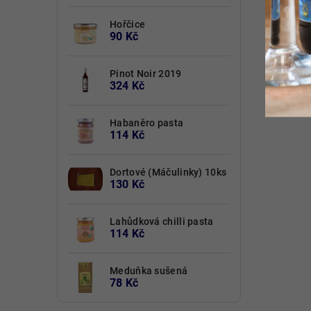
Hořčice
90 Kč
Pinot Noir 2019
324 Kč
Habaněro pasta
114 Kč
Dortové (Máčulinky) 10ks
130 Kč
Lahůdková chilli pasta
114 Kč
Meduňka sušená
78 Kč