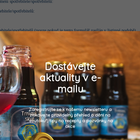
mení spotřebitele/spotřebitelů:
ebitele/spotřebitelů:
ebitele/spotřebitelů (pouze pokud je tento formulář zasílán v listinné podobě)
Dostávejte
aktuality v e-
mailu
 se škrtněte nebo údaje doplňte.
Zaregistrujte se k našemu newsletteru a
získávejte pravidelný přehled o dění na
"soutoku", tipy na recepty a pozvánky na
akce