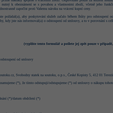
e přímé náklady spojené s vrácením zboží
. Odpovídáte pouze za snížení hodn
e nutný k obeznámení se s povahou a vlastnostmi zboží, včetně jeho funkč
dnostranně započíst proti Vašemu nároku na vrácení kupní ceny.
ste požádal(a), aby poskytování služeb začalo během lhůty pro odstoupení o
oby, kdy jste nás informoval(a) o odstoupení od smlouvy, a to v porovnání s 
(vyplňte tento formulář a pošlete jej zpět pouze v případě
odstoupení od smlouvy
outoku.cz, Svobodny statek na soutoku, o.p.s.,
České Kopisty 5, 412 01 Terezí
amujeme (*), že tímto odstupuji/odstupujeme (*) od smlouvy o nákupu tohoto z
nání (*)/datum obdržení (*)