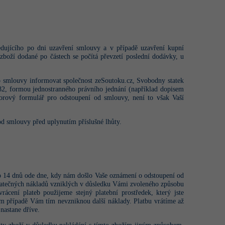
dujícího po dni uzavření smlouvy a v případě uzavření kupní
boží dodané po částech se počítá převzetí poslední dodávky, u
o smlouvy informovat společnost zeSoutoku.cz, Svobodny statek
5782, formou jednostranného právního jednání (například dopisem
zorový formulář pro odstoupení od smlouvy, není to však Vaší
od smlouvy před uplynutím příslušné lhůty.
o 14 dnů ode dne, kdy nám došlo Vaše oznámení o odstoupení od
odatečných nákladů vzniklých v důsledku Vámi zvoleného způsobu
rácení plateb použijeme stejný platební prostředek, který jste
ném případě Vám tím nevzniknou další náklady. Platbu vrátíme až
 nastane dříve.