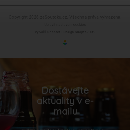
Copyright 2026
zeSoutoku.cz
. Všechna práva vyhrazena.
Upravit nastavení cookies
Vytvořil
Shoptet
| Design
Shoptak.cz.
Dostávejte
aktuality v e-
mailu