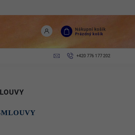
Nákupní košík
Prázdný košík
+420 776 177 202
MLOUVY
 SMLOUVY