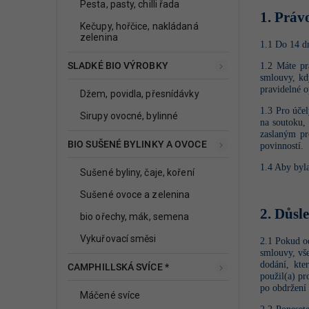
Pesta, pasty, chilli řada
1. Práv
Kečupy, hořčice, nakládaná
zelenina
1.1 Do 14 d
SLADKÉ BIO VÝROBKY
1.2 Máte pr
smlouvy, kd
pravidelné o
Džem, povidla, přesnídávky
1.3 Pro úče
Sirupy ovocné, bylinné
na soutoku, 
zaslaným pr
BIO SUŠENÉ BYLINKY A OVOCE
povinností.
1.4 Aby byla
Sušené byliny, čaje, koření
Sušené ovoce a zelenina
2. Důsl
bio ořechy, mák, semena
Vykuřovací směsi
2.1 Pokud o
smlouvy, vš
dodání, kte
CAMPHILLSKÁ SVÍCE *
použil(a) pr
po obdržení 
Máčené svíce