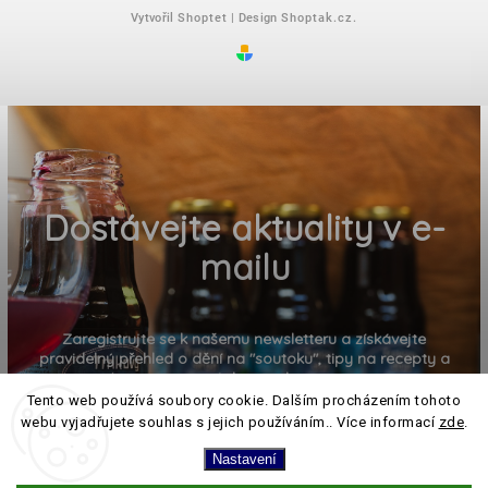
Vytvořil
Shoptet
| Design
Shoptak.cz.
Dostávejte aktuality v e-
mailu
Zaregistrujte se k našemu newsletteru a získávejte
pravidelný přehled o dění na "soutoku", tipy na recepty a
pozvánky na akce
Tento web používá soubory cookie. Dalším procházením tohoto
webu vyjadřujete souhlas s jejich používáním.. Více informací
zde
.
Nastavení