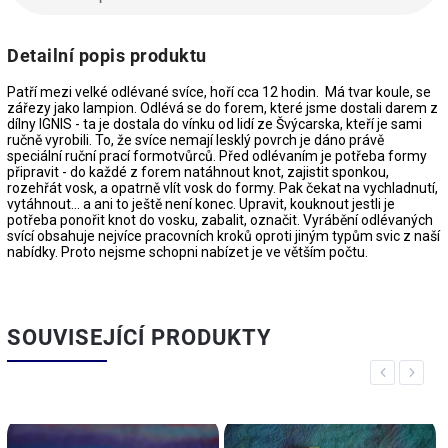
Detailní popis produktu
Patří mezi velké odlévané svíce, hoří cca 12 hodin. Má tvar koule, se
zářezy jako lampion. Odlévá se do forem, které jsme dostali darem z
dílny IGNIS - ta je dostala do vínku od lidí ze Švýcarska, kteří je sami
ručně vyrobili. To, že svíce nemají lesklý povrch je dáno právě
speciální ruční prací formotvůrců. Před odlévaním je potřeba formy
připravit - do každé z forem natáhnout knot, zajistit sponkou,
rozehřát vosk, a opatrně vlít vosk do formy. Pak čekat na vychladnutí,
vytáhnout… a ani to ještě není konec. Upravit, kouknout jestli je
potřeba ponořit knot do vosku, zabalit, označit. Vyrábění odlévaných
svící obsahuje nejvíce pracovních kroků oproti jiným typům svic z naší
nabídky. Proto nejsme schopni nabízet je ve větším počtu.
SOUVISEJÍCÍ PRODUKTY
Previous
Next
BIO