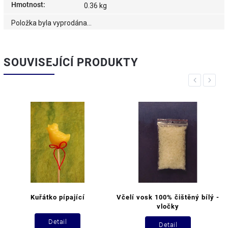
Hmotnost
:
0.36 kg
Položka byla vyprodána…
SOUVISEJÍCÍ PRODUKTY
Previous
Next
Kuřátko pípající
Včelí vosk 100% čištěný bílý -
vločky
Detail
Detail